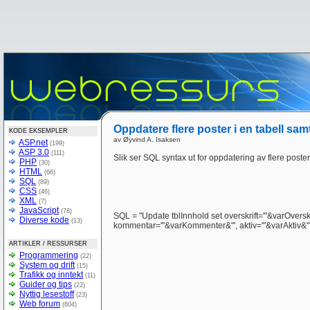
Oppdatere flere poster i en tabell sam
KODE EKSEMPLER
av Øyvind A. Isaksen
ASP.net
(199)
ASP 3.0
(111)
Slik ser SQL syntax ut for oppdatering av flere poster 
PHP
(30)
HTML
(66)
SQL
(89)
CSS
(46)
XML
(7)
JavaScript
(78)
SQL = "Update tblInnhold set overskrift='"&varOverskr
Diverse kode
(13)
kommentar='"&varKommenter&"', aktiv='"&varAktiv&"',
ARTIKLER / RESSURSER
Programmering
(22)
System og drift
(15)
Trafikk og inntekt
(11)
Guider og tips
(22)
Nyttig lesestoff
(23)
Web forum
(604)