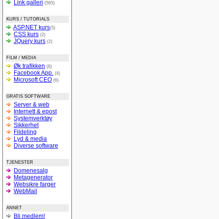
Link galleri
(565)
KURS / TUTORIALS
ASP.NET kurs
(5)
CSS kurs
(2)
JQuery kurs
(2)
FILM / MEDIA
Øk trafikken
(8)
Facebook App.
(4)
Microsoft CEO
(6)
GRATIS SOFTWARE
Server & web
Internett & epost
Systemverktøy
Sikkerhet
Fildeling
Lyd & media
Diverse software
TJENESTER
Domenesalg
Metagenerator
Websikre farger
WebMail
ANNET
Bli medlem!