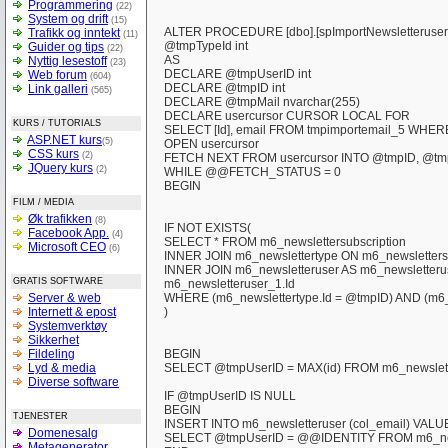
Programmering
(22)
System og drift
(15)
ALTER PROCEDURE [dbo].[spImportNewsletteruse
Trafikk og inntekt
(11)
@tmpTypeId int
Guider og tips
(22)
AS
Nyttig lesestoff
(23)
DECLARE @tmpUserID int
Web forum
(604)
DECLARE @tmpID int
Link galleri
(565)
DECLARE @tmpMail nvarchar(255)
DECLARE usercursor CURSOR LOCAL FOR
KURS / TUTORIALS
SELECT [Id], email FROM tmpimportemail_5 WHERE 
ASP.NET kurs
(5)
OPEN usercursor
CSS kurs
(2)
FETCH NEXT FROM usercursor INTO @tmpID, @tm
JQuery kurs
(2)
WHILE @@FETCH_STATUS = 0
BEGIN
FILM / MEDIA
Øk trafikken
(8)
IF NOT EXISTS(
Facebook App.
(4)
SELECT * FROM m6_newslettersubscription
Microsoft CEO
(6)
INNER JOIN m6_newslettertype ON m6_newslettersub
INNER JOIN m6_newsletteruser AS m6_newsletterus
GRATIS SOFTWARE
m6_newsletteruser_1.Id
Server & web
WHERE (m6_newslettertype.Id = @tmpID) AND (m6_
Internett & epost
)
Systemverktøy
Sikkerhet
Fildeling
BEGIN
Lyd & media
SELECT @tmpUserID = MAX(id) FROM m6_newslett
Diverse software
IF @tmpUserID IS NULL
BEGIN
TJENESTER
INSERT INTO m6_newsletteruser (col_email) VALU
Domenesalg
SELECT @tmpUserID = @@IDENTITY FROM m6_new
Metagenerator