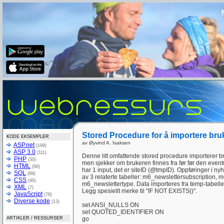
Stored Procedure for å importere bru
KODE EKSEMPLER
av Øyvind A. Isaksen
ASP.net
(199)
ASP 3.0
(111)
Denne litt omfattende stored procedure importerer b
PHP
(30)
men sjekker om brukeren finnes fra før før den event
HTML
(66)
har 1 input, det er siteID (@tmpID). Oppføringer i ny
SQL
(89)
av 3 relaterte tabeller: m6_newslettersubscription,
CSS
(46)
m6_newslettertype. Data importeres fra temp-tabell
XML
(7)
Legg spesiellt merke til "IF NOT EXISTS()".
JavaScript
(78)
Diverse kode
(13)
set ANSI_NULLS ON
set QUOTED_IDENTIFIER ON
ARTIKLER / RESSURSER
go