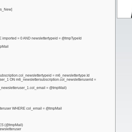
rs_New]
imported = 0 AND newslettertypeid = @tmpTypeId
pMail
scription.col_newslettertypeid = m6_newslettertype.Id
er_1 ON m6_newslettersubscription.col_newsletteruserid =
newsletteruser_1.col_email = @tmpMail)
eruser WHERE col_email = @tmpMail
ES (@tmpMail)
sletteruser