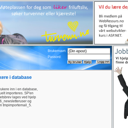
Brukernavn:
Passord:
kere i database
rukere inn i en database,
uelt importeres. SP'en
hetsbrev lages ved hjelp
 m6_newsletteruser og
en tmpimportemail_5.