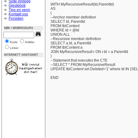
Siste innlegg
WITH MyRecursiveResult(Id,ParentId)
Gjestebok
AS
Tips en venn
(
Kontakt oss
--Anchor member definition
Forsiden
SELECT Id, ParentId
FROM tblContent
SØK I WEBRESSURS
WHERE Id = @Id
UNION ALL
--Recursive member definition
Kode
Artikler
SELECT a.Id, a.ParentId
FROM tblContent a
Linker
JOIN MyRecursiveResult r ON r.Id = a.ParentId
INTERNETT HASTIGHET
)
--Statement that executes the CTE
--SELECT * FROM MyRecursiveResult
UPDATE tblContent set Deleted='1' where Id IN (S
END