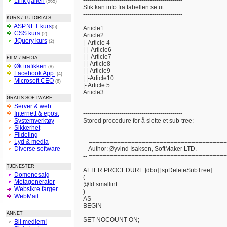
-------------------------------------------------
Link galleri
(565)
Slik kan info fra tabellen se ut:
-------------------------------------------------
KURS / TUTORIALS
ASP.NET kurs
(5)
Article1
CSS kurs
(2)
Article2
JQuery kurs
(2)
|- Article 4
| |- Article6
| |- Article7
FILM / MEDIA
| |-Article8
Øk trafikken
(8)
| |-Article9
Facebook App.
(4)
| |-Article10
Microsoft CEO
(6)
|- Article 5
Article3
GRATIS SOFTWARE
Server & web
Internett & epost
-------------------------------------------------
Systemverktøy
Stored procedure for å slette et sub-tree:
Sikkerhet
-------------------------------------------------
Fildeling
Lyd & media
-- ======================================
Diverse software
-- Author: Øyvind Isaksen, SoftMaker LTD.
-- ======================================
TJENESTER
ALTER PROCEDURE [dbo].[spDeleteSubTree]
Domenesalg
(
Metagenerator
@Id smallint
Websikre farger
)
WebMail
AS
BEGIN
ANNET
SET NOCOUNT ON;
Bli medlem!