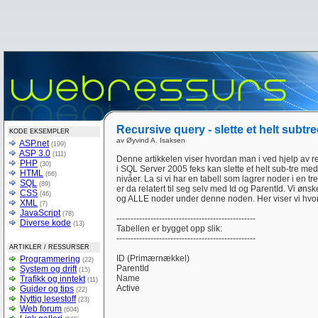
Recursive query - slette et helt subt
KODE EKSEMPLER
av Øyvind A. Isaksen
ASP.net
(199)
ASP 3.0
(111)
Denne artikkelen viser hvordan man i ved hjelp av re
PHP
(30)
i SQL Server 2005 feks kan slette et helt sub-tre me
HTML
(66)
nivåer. La si vi har en tabell som lagrer noder i en t
SQL
(89)
er da relatert til seg selv med Id og ParentId. Vi ønsk
CSS
(46)
og ALLE noder under denne noden. Her viser vi hvor
XML
(7)
JavaScript
(78)
-------------------------------------------------
Diverse kode
(13)
Tabellen er bygget opp slik:
-------------------------------------------------
ARTIKLER / RESSURSER
ID (Primærnækkel)
Programmering
(22)
ParentId
System og drift
(15)
Name
Trafikk og inntekt
(11)
Active
Guider og tips
(22)
Nyttig lesestoff
(23)
Web forum
(604)