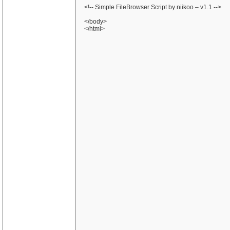
<!-- Simple FileBrowser Script by niikoo – v1.1 -->
</body>
</html>