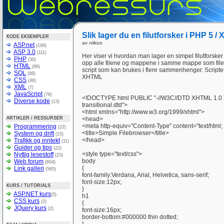
Slik lager du en filutforsker i PHP 5 
KODE EKSEMPLER
av niikoo
ASP.net
(199)
ASP 3.0
(111)
Her viser vi hvordan man lager en simpel filutforsker t
PHP
(30)
opp alle filene og mappene i samme mappe som filen l
HTML
(66)
script som kan brukes i flere sammenhenger. Script
SQL
(89)
XHTML
CSS
(46)
XML
(7)
JavaScript
(78)
<!DOCTYPE html PUBLIC "-//W3C//DTD XHTML 1.0 Tra
Diverse kode
(13)
transitional.dtd">
<html xmlns="http://www.w3.org/1999/xhtml">
ARTIKLER / RESSURSER
<head>
<meta http-equiv="Content-Type" content="text/html; 
Programmering
(22)
<title>Simple Filebrowser</title>
System og drift
(15)
</head>
Trafikk og inntekt
(11)
Guider og tips
(22)
<style type="text/css">
Nyttig lesestoff
(23)
body
Web forum
(604)
{
Link galleri
(565)
font-family:Verdana, Arial, Helvetica, sans-serif;
font-size:12px;
KURS / TUTORIALS
}
ASP.NET kurs
(5)
h1
CSS kurs
(2)
{
JQuery kurs
(2)
font-size:16px;
border-bottom:#000000 thin dotted;