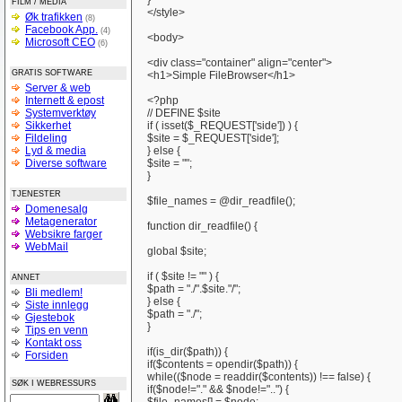
}
FILM / MEDIA
</style>
Øk trafikken
(8)
Facebook App.
(4)
<body>
Microsoft CEO
(6)
<div class="container" align="center">
GRATIS SOFTWARE
<h1>Simple FileBrowser</h1>
Server & web
Internett & epost
<?php
Systemverktøy
// DEFINE $site
Sikkerhet
if ( isset($_REQUEST['side']) ) {
Fildeling
$site = $_REQUEST['side'];
Lyd & media
} else {
Diverse software
$site = "";
}
TJENESTER
$file_names = @dir_readfile();
Domenesalg
Metagenerator
function dir_readfile() {
Websikre farger
WebMail
global $site;
if ( $site != "" ) {
ANNET
$path = "./".$site."/";
Bli medlem!
} else {
Siste innlegg
$path = "./";
Gjestebok
}
Tips en venn
Kontakt oss
if(is_dir($path)) {
Forsiden
if($contents = opendir($path)) {
while(($node = readdir($contents)) !== false) {
SØK I WEBRESSURS
if($node!="." && $node!="..") {