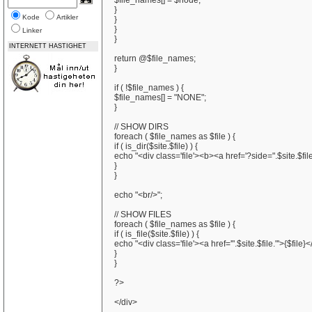
$file_names[] = $node;
}
Kode
Artikler
}
}
Linker
}
INTERNETT HASTIGHET
return @$file_names;
}
if ( !$file_names ) {
$file_names[] = "NONE";
}
// SHOW DIRS
foreach ( $file_names as $file ) {
if ( is_dir($site.$file) ) {
echo "<div class='file'><b><a href='?side=".$site.$file
}
}
echo "<br/>";
// SHOW FILES
foreach ( $file_names as $file ) {
if ( is_file($site.$file) ) {
echo "<div class='file'><a href='".$site.$file."'>{$file}
}
}
?>
</div>