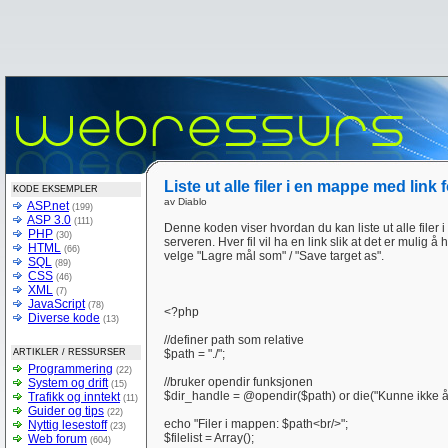
Liste ut alle filer i en mappe med link 
KODE EKSEMPLER
av Diablo
ASP.net
(199)
ASP 3.0
(111)
Denne koden viser hvordan du kan liste ut alle filer 
PHP
(30)
serveren. Hver fil vil ha en link slik at det er mulig 
HTML
(66)
velge "Lagre mål som" / "Save target as".
SQL
(89)
CSS
(46)
XML
(7)
JavaScript
(78)
<?php
Diverse kode
(13)
//definer path som relative
ARTIKLER / RESSURSER
$path = "./";
Programmering
(22)
//bruker opendir funksjonen
System og drift
(15)
$dir_handle = @opendir($path) or die("Kunne ikke å
Trafikk og inntekt
(11)
Guider og tips
(22)
echo "Filer i mappen: $path<br/>";
Nyttig lesestoff
(23)
$filelist = Array();
Web forum
(604)