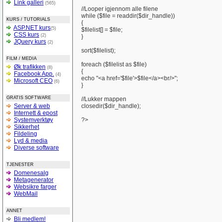
Link galleri
(565)
//Looper igjennom alle filene
while ($file = readdir($dir_handle))
KURS / TUTORIALS
{
ASP.NET kurs
(5)
$filelist[] = $file;
CSS kurs
(2)
}
JQuery kurs
(2)
sort($filelist);
FILM / MEDIA
foreach ($filelist as $file)
Øk trafikken
(8)
{
Facebook App.
(4)
echo "<a href='$file'>$file</a><br/>";
Microsoft CEO
(6)
}
GRATIS SOFTWARE
//Lukker mappen
Server & web
closedir($dir_handle);
Internett & epost
Systemverktøy
?>
Sikkerhet
Fildeling
Lyd & media
Diverse software
TJENESTER
Domenesalg
Metagenerator
Websikre farger
WebMail
ANNET
Bli medlem!