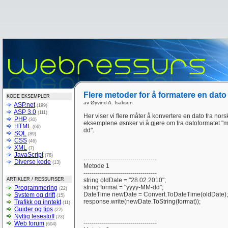
Flere metoder for å formatere en dato 
KODE EKSEMPLER
av Øyvind A. Isaksen
ASP.net
(199)
ASP 3.0
(111)
Her viser vi flere måter å konvertere en dato fra norsk
PHP
(30)
eksemplene øsnker vi å gjøre om fra datoformatet "m
HTML
(66)
dd".
SQL
(89)
CSS
(46)
XML
(7)
JavaScript
(78)
------------------------------------
Diverse kode
(13)
Metode 1
------------------------------------
ARTIKLER / RESSURSER
string oldDate = "28.02.2010";
string format = "yyyy-MM-dd";
Programmering
(22)
DateTime newDate = Convert.ToDateTime(oldDate);
System og drift
(15)
response.write(newDate.ToString(format));
Trafikk og inntekt
(11)
Guider og tips
(22)
Nyttig lesestoff
(23)
------------------------------------
Web forum
(604)