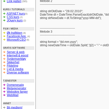
Metode 2
Link galleri
(565)
------------------------------------
KURS / TUTORIALS
string strOldDate = "28.02.2010";
ASP.NET kurs
(5)
DateTime dt = DateTime.ParseExact(strOldDate, "dd.M
CSS kurs
(2)
string strNewDate = dt.ToString("yyyy-MM-dd");
JQuery kurs
(2)
------------------------------------
FILM / MEDIA
Metode 3
Øk trafikken
(8)
------------------------------------
Facebook App.
(4)
Microsoft CEO
(6)
string format = "dd.mm.yyyy";
string newDateTime = oldDate.Split('.')[2] + "-" + oldDate.
GRATIS SOFTWARE
Server & web
Internett & epost
Systemverktøy
Sikkerhet
Fildeling
Lyd & media
Diverse software
TJENESTER
Domenesalg
Metagenerator
Websikre farger
WebMail
ANNET
Bli medlem!