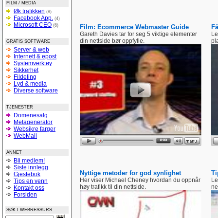
FILM / MEDIA
Øk trafikken
(8)
Facebook App.
(4)
Microsoft CEO
(6)
Film: Ecommerce Webmaster Guide
Få
Gareth Davies tar for seg 5 viktige elementer
Le
din nettside bør oppfylle.
pl
GRATIS SOFTWARE
Server & web
Internett & epost
Systemverktøy
Sikkerhet
Fildeling
Lyd & media
Diverse software
TJENESTER
Domenesalg
Metagenerator
Websikre farger
WebMail
ANNET
Bli medlem!
Siste innlegg
Nyttige metoder for god synlighet
Ti
Gjestebok
Her viser Michael Cheney hvordan du oppnår
Le
Tips en venn
høy trafikk til din nettside.
ne
Kontakt oss
Forsiden
SØK I WEBRESSURS