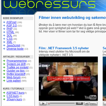
Filmer innen webutvikling og søkemo
KODE EKSEMPLER
ASP.net
(199)
Ønsker du å lære mer om hvordan du kan få flere br
ASP 3.0
(111)
oppnår god synlighet på web? Ved å gjøre små grep
PHP
(30)
tid. Her viser vi filmer som tar for seg viktige prins
HTML
(66)
SQL
(89)
CSS
(46)
XML
(7)
JavaScript
(78)
Film: .NET Framework 3.5 nyheter
Sø
Diverse kode
(13)
Intervju med utvikler fra Microsoft om de
Le
viktigste nyheter i .NET 3.5
Pr
ARTIKLER / RESSURSER
Programmering
(22)
System og drift
(15)
Trafikk og inntekt
(11)
Guider og tips
(22)
Nyttig lesestoff
(23)
Web forum
(604)
Du må logge inn for å se filmen!
Link galleri
(565)
KURS / TUTORIALS
ASP.NET kurs
(5)
CSS kurs
(2)
JQuery kurs
(2)